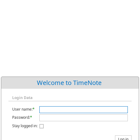
Welcome to TimeNote
Login Data
User name:
*
Password:
*
Stay logged in:
Log in