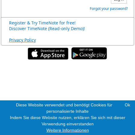
Forgot your password?
Register & Try TimeNote for free!
Discover TimeNote (Read-only Demo)!
Privacy Policy
Diese Website verwendet und benötigt Cookies für
Ok
personalisierte Inhalte
Indem Sie diese Website nutzen, erklären Sie sich mit dieser
Verwendung einverstanden
Weitere Informationen